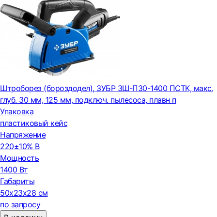
Штроборез (бороздодел), ЗУБР ЗШ-П30-1400 ПСТК, макс.
глуб. 30 мм, 125 мм, подключ. пылесоса, плавн п
Упаковка
пластиковый кейс
Напряжение
220±10% В
Мощность
1400 Вт
Габариты
50x23x28 см
по запросу