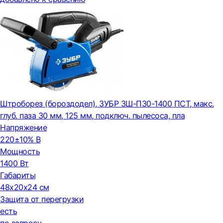
Штроборез (бороздодел), ЗУБР ЗШ-П30-1400 ПСТ, макс.
глуб. паза 30 мм, 125 мм, подключ. пылесоса, пла
Напряжение
220±10% В
Мощность
1400 Вт
Габариты
48x20x24 см
Защита от перегрузки
есть