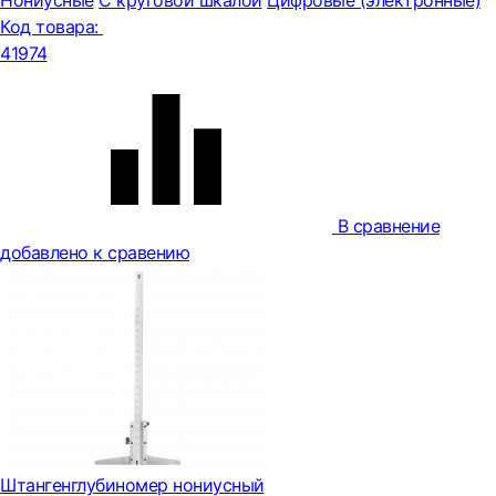
Нониусные
С круговой шкалой
Цифровые (электронные)
Код товара:
41974
В сравнение
добавлено к сравению
Штангенглубиномер нониусный