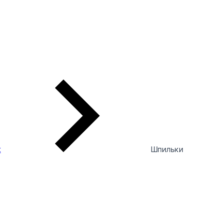
ж
Шпильки