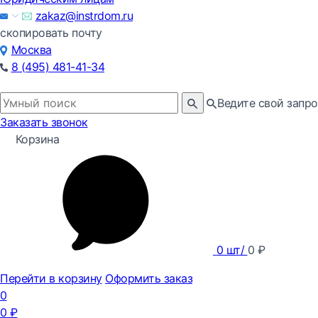
zakaz@instrdom.ru
скопировать почту
Москва
8 (495) 481-41-34
Ведите свой запро
Заказать звонок
Корзина
0
шт/
0
₽
Перейти в корзину
Оформить заказ
0
0
₽