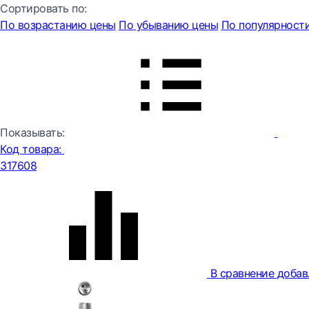
Сортировать по:
По возрастанию цены
По убыванию цены
По популярност
Показывать:
Код товара:
317608
В сравнение
добав