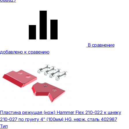
688827
В сравнение
добавлено к сравению
Пластина режущая (нож) Hammer Flex 210-022 к шнеку
210-027 по грунту 4'' (100мм) HG, нерж. сталь 402987
Тип