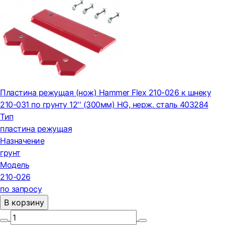
Пластина режущая (нож) Hammer Flex 210-026 к шнеку
210-031 по грунту 12'' (300мм) HG, нерж. сталь 403284
Тип
пластина режущая
Назначение
грунт
Модель
210-026
по запросу
В корзину