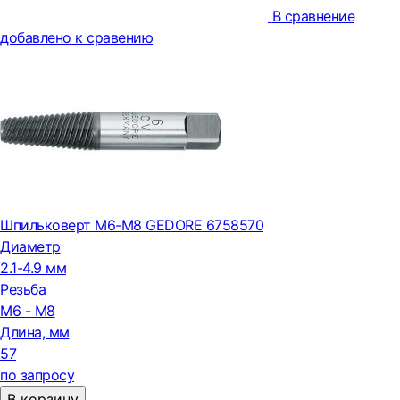
В сравнение
добавлено к сравению
Шпильковерт M6-M8 GEDORE 6758570
Диаметр
2.1-4.9 мм
Резьба
M6 - M8
Длина, мм
57
по запросу
В корзину