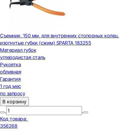
Съемник, 150 мм, для внутренних стопорных колец,
изогнутые губки (сжим) SPARTA 183255
Материал губок
углеродистая сталь
Рукоятка
обливная
Гарантия
1 год мес
по запросу
В корзину
Код товара:
356268