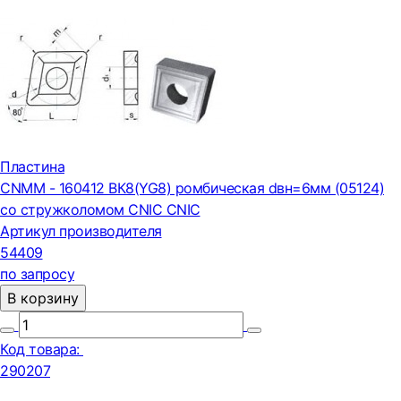
Пластина
CNMM - 160412 ВК8(YG8) ромбическая dвн=6мм (05124)
со стружколомом CNIC CNIC
Артикул производителя
54409
по запросу
В корзину
Код товара:
290207