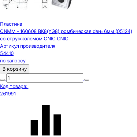
Пластина
CNMM - 160608 ВК8(YG8) ромбическая dвн=6мм (05124)
со стружколомом CNIC CNIC
Артикул производителя
54410
по запросу
В корзину
Код товара:
261991