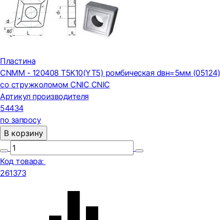
Пластина
CNMM - 120408 Т5К10(YT5) ромбическая dвн=5мм (05124)
со стружколомом CNIC CNIC
Артикул производителя
54434
по запросу
В корзину
Код товара:
261373