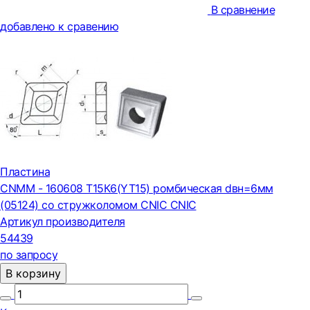
В сравнение
добавлено к сравению
Пластина
CNMM - 160608 Т15К6(YT15) ромбическая dвн=6мм
(05124) со стружколомом CNIC CNIC
Артикул производителя
54439
по запросу
В корзину