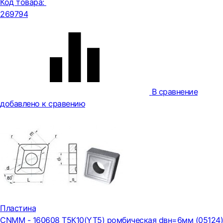
Код товара:
269794
В сравнение
добавлено к сравению
Пластина
CNMM - 160608 Т5К10(YT5) ромбическая dвн=6мм (05124)