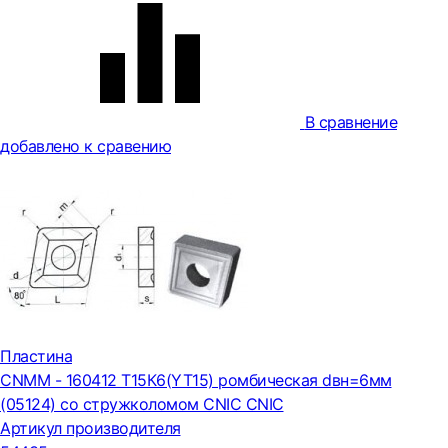
В сравнение
добавлено к сравению
Пластина
CNMM - 160412 Т15К6(YT15) ромбическая dвн=6мм
(05124) со стружколомом CNIC CNIC
Артикул производителя