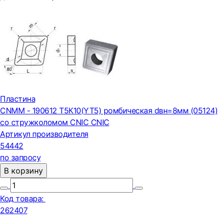
Пластина
CNMM - 190612 Т5К10(YT5) ромбическая dвн=8мм (05124)
со стружколомом CNIC CNIC
Артикул производителя
54442
по запросу
В корзину
Код товара:
262407