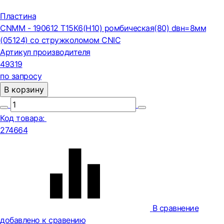
Пластина
CNMM - 190612 Т15К6(Н10) ромбическая(80) dвн=8мм
(05124) со стружколомом CNIC
Артикул производителя
49319
по запросу
В корзину
Код товара:
274664
В сравнение
добавлено к сравению