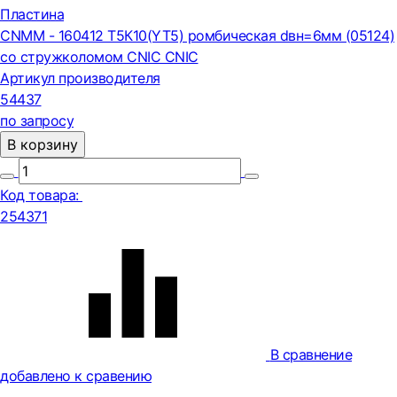
Пластина
CNMM - 160412 Т5К10(YT5) ромбическая dвн=6мм (05124)
со стружколомом CNIC CNIC
Артикул производителя
54437
по запросу
В корзину
Код товара:
254371
В сравнение
добавлено к сравению