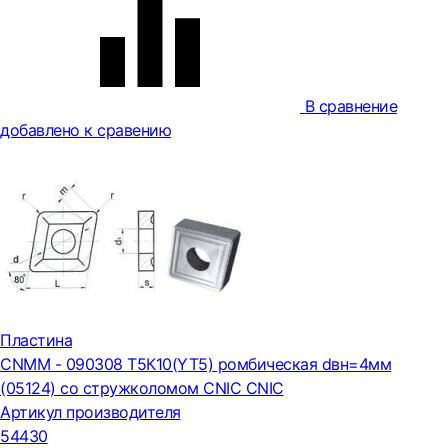
В сравнение
добавлено к сравению
Пластина
CNMM - 090308 Т5К10(YT5) ромбическая dвн=4мм
(05124) со стружколомом CNIC CNIC
Артикул производителя
54430