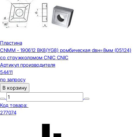
Пластина
CNMM - 190612 ВК8(YG8) ромбическая dвн=8мм (05124)
со стружколомом CNIC CNIC
Артикул производителя
54411
по запросу
В корзину
Код товара:
277074