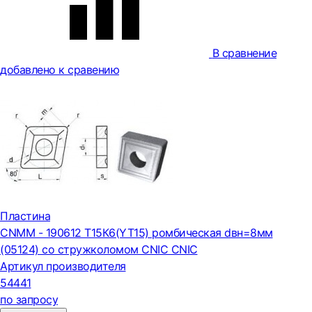
В сравнение
добавлено к сравению
Пластина
CNMM - 190612 Т15К6(YT15) ромбическая dвн=8мм
(05124) со стружколомом CNIC CNIC
Артикул производителя
54441
по запросу