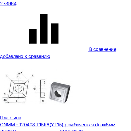
273964
В сравнение
добавлено к сравению
Пластина
CNMM - 120408 Т15К6(YT15) ромбическая dвн=5мм