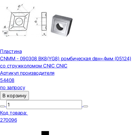
Пластина
CNMM - 090308 ВК8(YG8) ромбическая dвн=4мм (05124)
со стружколомом CNIC CNIC
Артикул производителя
54408
по запросу
В корзину
Код товара:
270096