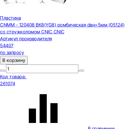
Пластина
CNMM - 120408 ВК8(YG8) ромбическая dвн=5мм (05124)
со стружколомом CNIC CNIC
Артикул производителя
54407
по запросу
В корзину
Код товара:
261074
В сравнение