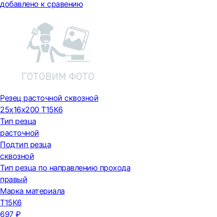
добавлено к сравению
Резец расточной сквозной
25х16х200 Т15К6
Тип резца
расточной
Подтип резца
сквозной
Тип резца по направлению прохода
правый
Марка материала
Т15К6
697 ₽