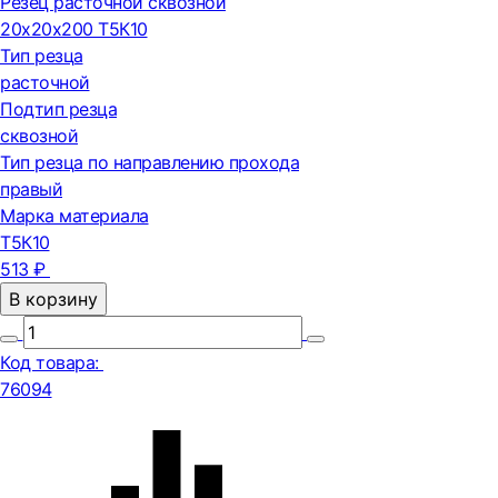
Резец расточной сквозной
20х20х200 Т5К10
Тип резца
расточной
Подтип резца
сквозной
Тип резца по направлению прохода
правый
Марка материала
Т5К10
513 ₽
В корзину
Код товара:
76094