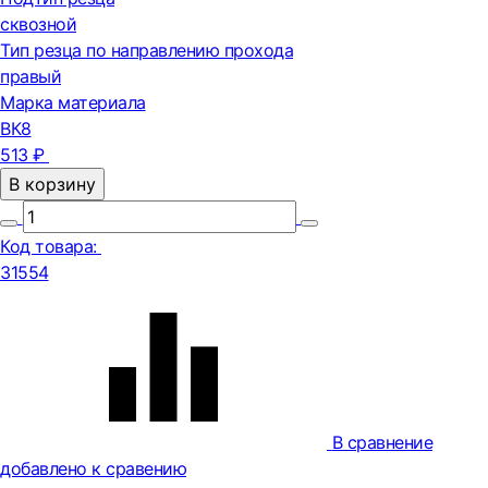
сквозной
Тип резца по направлению прохода
правый
Марка материала
ВК8
513 ₽
В корзину
Код товара:
31554
В сравнение
добавлено к сравению