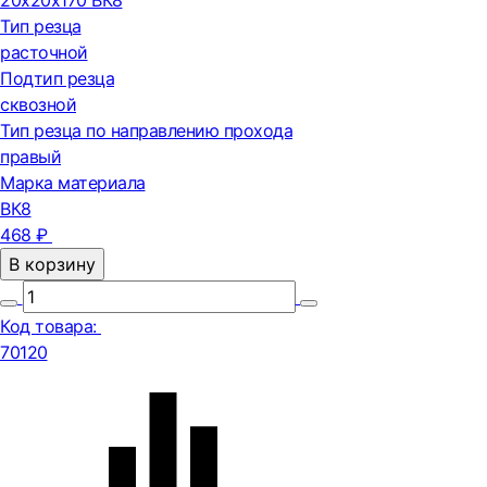
20х20х170 ВК8
Тип резца
расточной
Подтип резца
сквозной
Тип резца по направлению прохода
правый
Марка материала
ВК8
468 ₽
В корзину
Код товара:
70120