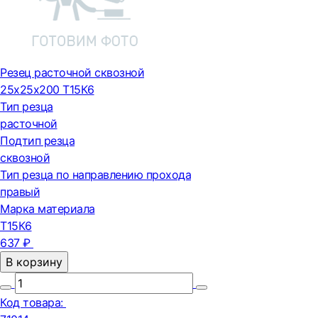
Резец расточной сквозной
25х25х200 Т15К6
Тип резца
расточной
Подтип резца
сквозной
Тип резца по направлению прохода
правый
Марка материала
Т15К6
637 ₽
В корзину
Код товара: