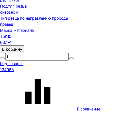
расточной
Подтип резца
сквозной
Тип резца по направлению прохода
правый
Марка материала
Т5К10
637 ₽
В корзину
Код товара:
134968
В сравнение