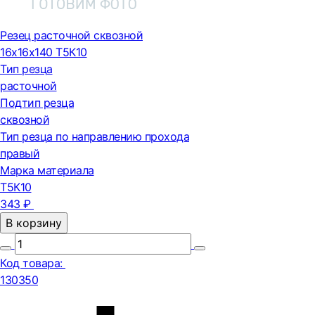
Резец расточной сквозной
16х16х140 Т5К10
Тип резца
расточной
Подтип резца
сквозной
Тип резца по направлению прохода
правый
Марка материала
Т5К10
343 ₽
В корзину
Код товара:
130350