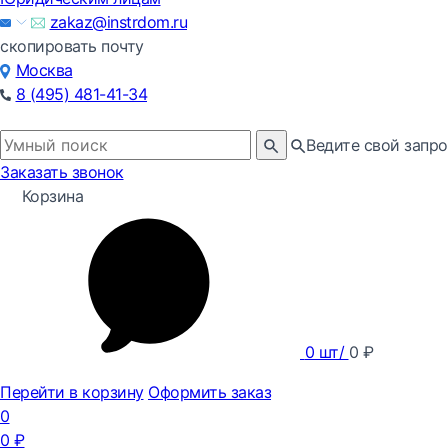
zakaz@instrdom.ru
скопировать почту
Москва
8 (495) 481-41-34
Ведите свой запро
Заказать звонок
Корзина
0
шт/
0
₽
Перейти в корзину
Оформить заказ
0
0
₽