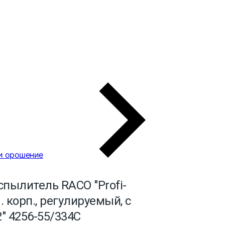
и орошение
спылитель RACO "Profi-
. корп., регулируемый, с
2" 4256-55/334C