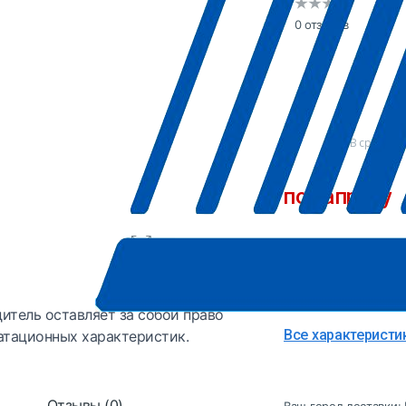
0 отзывов
В сравнен
по запросу
Точную цену и да
Производитель
Страна
итель оставляет за собой право
Все характеристи
атационных характеристик.
Отзывы (0)