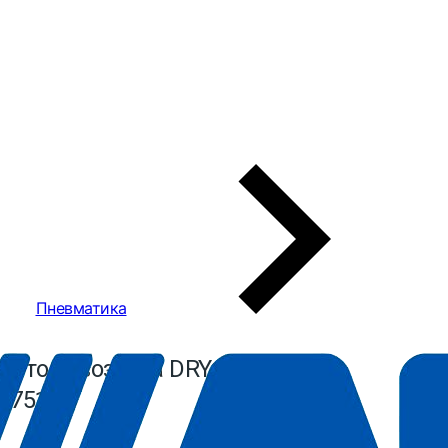
Пневматика
жатого воздуха DRY 460
0751