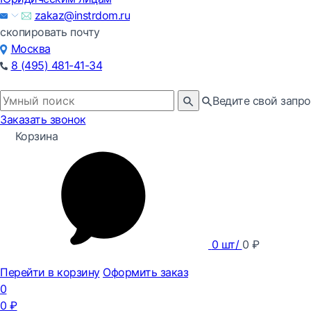
zakaz@instrdom.ru
скопировать почту
Москва
8 (495) 481-41-34
Ведите свой запро
Заказать звонок
Корзина
0
шт/
0
₽
Перейти в корзину
Оформить заказ
0
0
₽