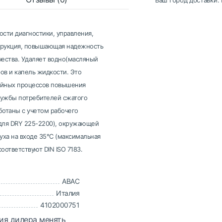
Ваш город доставки:
сти диагностики, управления,
струкция, повышающая надежность
чества. Удаляет водно(масляный
ров и капель жидкости. Это
зийных процессов повышения
лужбы потребителей сжатого
ботаны с учетом рабочего
р для DRY 225-2200), окружающей
уха на входе 35°С (максимальная
оответствуют DIN ISO 7183.
ABAC
Италия
4102000751
ия дилера менять