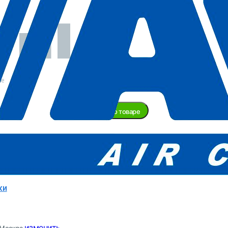
Нет в
наличии
ие
Задать вопрос о товаре
ту доставки уточняйте у менеджера!
ABAC
Италия
ки
изменить