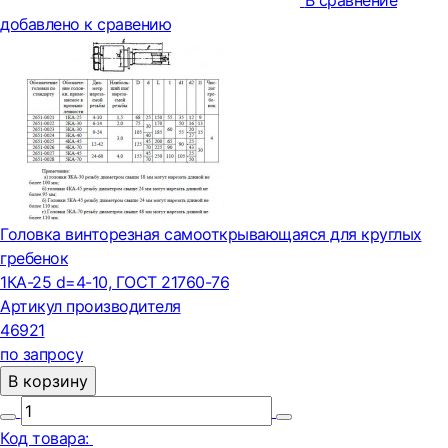
В сравнение
добавлено к сравению
Головка винторезная самооткрывающаяся для круглых
гребенок
1КА-25 d=4-10, ГОСТ 21760-76
Артикул производителя
46921
по запросу
В корзину
Код товара: