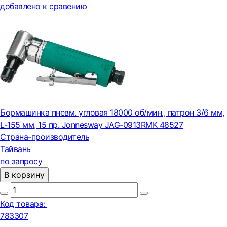
добавлено к сравению
Бормашинка пневм. угловая 18000 об/мин., патрон 3/6 мм,
L-155 мм, 15 пр. Jonnesway JAG-0913RMK 48527
Страна-производитель
Тайвань
по запросу
В корзину
Код товара:
783307