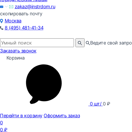
zakaz@instrdom.ru
скопировать почту
Москва
8 (495) 481-41-34
Ведите свой запро
Заказать звонок
Корзина
0
шт/
0
₽
Перейти в корзину
Оформить заказ
0
0
₽