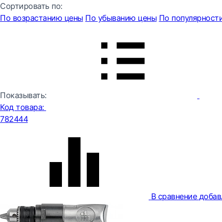
Сортировать по:
По возрастанию цены
По убыванию цены
По популярност
Показывать:
Код товара:
782444
В сравнение
добав