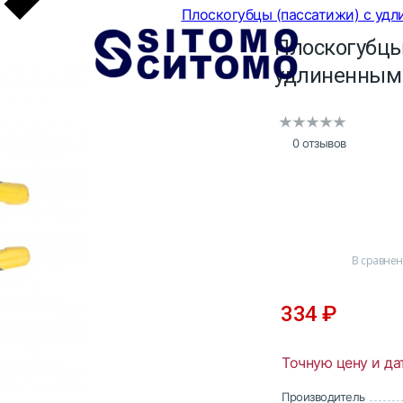
Плоскогубцы (пассатижи) с удл
Плоскогубцы
удлиненным
0 отзывов
В сравне
334
₽
Точную цену и да
Производитель