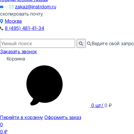
zakaz@instrdom.ru
скопировать почту
Москва
8 (495) 481-41-34
Ведите свой запро
Заказать звонок
Корзина
0
шт/
0
₽
Перейти в корзину
Оформить заказ
0
0
₽