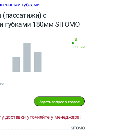
иненными губками
 (пассатижи) с
и губками 180мм SITOMO
В
наличии
ние
Задать вопрос о товаре
ту доставки уточняйте у менеджера!
SITOMO