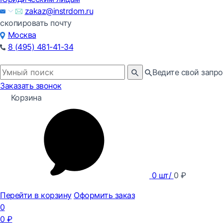
zakaz@instrdom.ru
скопировать почту
Москва
8 (495) 481-41-34
Ведите свой запро
Заказать звонок
Корзина
0
шт/
0
₽
Перейти в корзину
Оформить заказ
0
0
₽