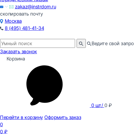
zakaz@instrdom.ru
скопировать почту
Москва
8 (495) 481-41-34
Ведите свой запро
Заказать звонок
Корзина
0
шт/
0
₽
Перейти в корзину
Оформить заказ
0
0
₽