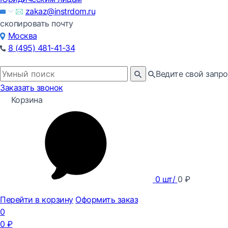
zakaz@instrdom.ru
скопировать почту
Москва
8 (495) 481-41-34
Ведите свой запро
Заказать звонок
Корзина
0
шт/
0
₽
Перейти в корзину
Оформить заказ
0
0
₽