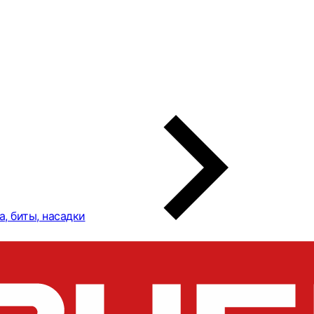
а, биты, насадки
ЗУБР "МАСТЕР" на "SDS+"
13 мм 29062-13_z01