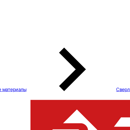
е материалы
Сверл
Переходник 
для патрона 