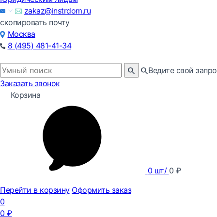
zakaz@instrdom.ru
скопировать почту
Москва
8 (495) 481-41-34
Ведите свой запро
Заказать звонок
Корзина
0
шт/
0
₽
Перейти в корзину
Оформить заказ
0
0
₽