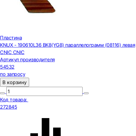
Пластина
KNUX - 190610L36 ВК8(YG8) параллелограмм (08116) левая
CNIC CNIC
Артикул производителя
54532
по запросу
В корзину
Код товара:
272845