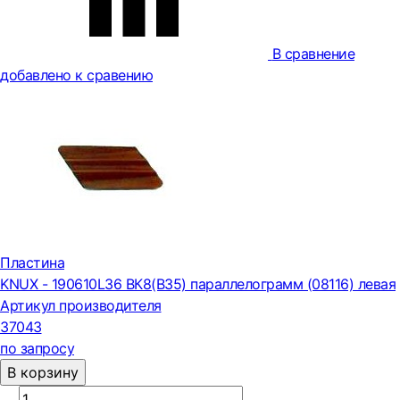
В сравнение
добавлено к сравению
Пластина
KNUX - 190610L36 ВК8(В35) параллелограмм (08116) левая
Артикул производителя
37043
по запросу
В корзину