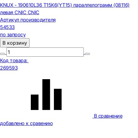
KNUX - 190610L36 Т15К6(YT15) параллелограмм (08116)
левая CNIC CNIC
Артикул производителя
54533
по запросу
В корзину
Код товара:
269593
В сравнение
добавлено к сравению