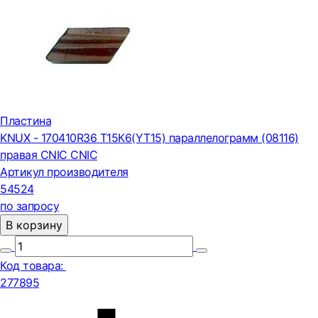
Пластина
KNUX - 170410R36 Т15К6(YT15) параллелограмм (08116)
правая CNIC CNIC
Артикул производителя
54524
по запросу
В корзину
Код товара:
277895