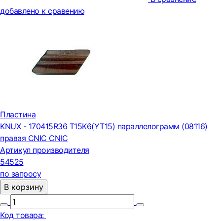
добавлено к сравению
Пластина
KNUX - 170415R36 Т15К6(YT15) параллелограмм (08116)
правая CNIC CNIC
Артикул производителя
54525
по запросу
В корзину
Код товара: