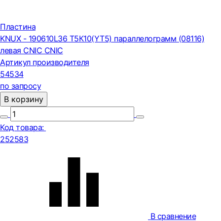
Пластина
KNUX - 190610L36 Т5К10(YT5) параллелограмм (08116)
левая CNIC CNIC
Артикул производителя
54534
по запросу
В корзину
Код товара:
252583
В сравнение