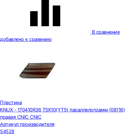
В сравнение
добавлено к сравению
Пластина
KNUX - 170410R36 Т5К10(YT5) параллелограмм (08116)
правая CNIC CNIC
Артикул производителя
54528