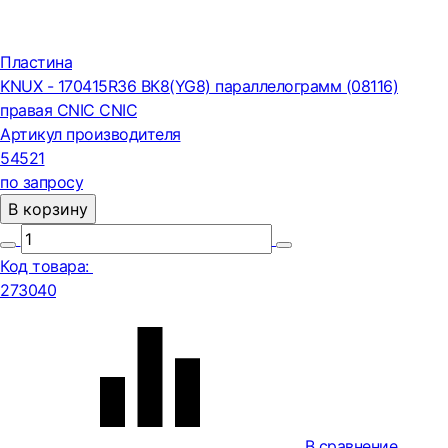
Пластина
KNUX - 170415R36 ВК8(YG8) параллелограмм (08116)
правая CNIC CNIC
Артикул производителя
54521
по запросу
В корзину
Код товара:
273040
В сравнение