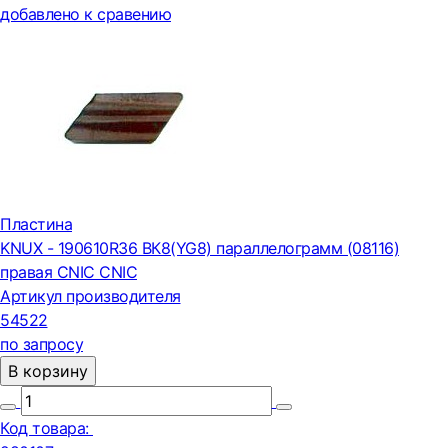
добавлено к сравению
Пластина
KNUX - 190610R36 ВК8(YG8) параллелограмм (08116)
правая CNIC CNIC
Артикул производителя
54522
по запросу
В корзину
Код товара: