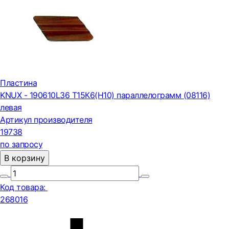
Пластина
KNUX - 190610L36 Т15К6(Н10) параллелограмм (08116)
левая
Артикул производителя
19738
по запросу
В корзину
Код товара:
268016