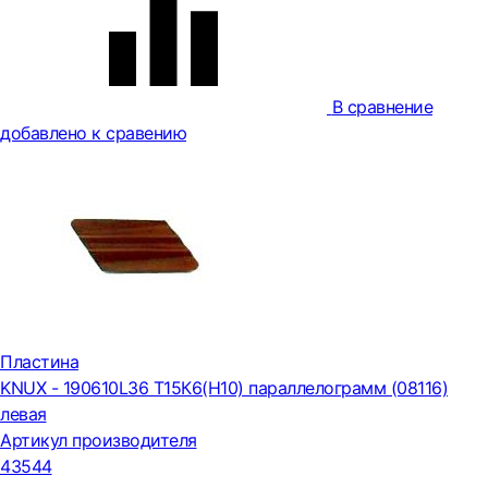
В сравнение
добавлено к сравению
Пластина
KNUX - 190610L36 Т15К6(Н10) параллелограмм (08116)
левая
Артикул производителя
43544