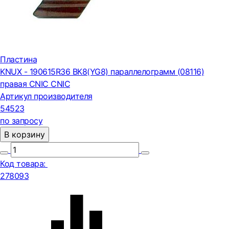
Пластина
KNUX - 190615R36 ВК8(YG8) параллелограмм (08116)
правая CNIC CNIC
Артикул производителя
54523
по запросу
В корзину
Код товара:
278093