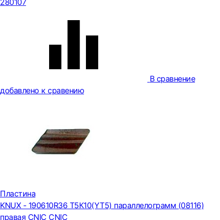
280107
В сравнение
добавлено к сравению
Пластина
KNUX - 190610R36 Т5К10(YT5) параллелограмм (08116)
правая CNIC CNIC