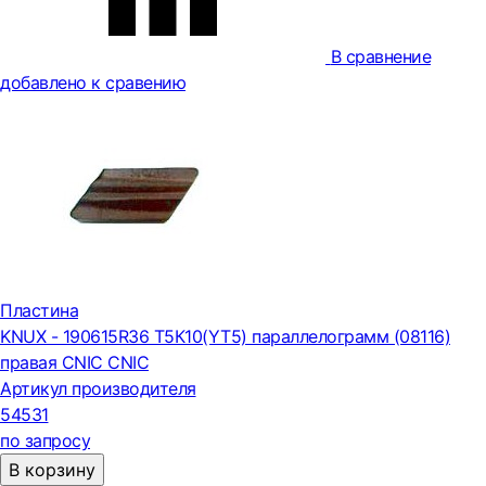
В сравнение
добавлено к сравению
Пластина
KNUX - 190615R36 Т5К10(YT5) параллелограмм (08116)
правая CNIC CNIC
Артикул производителя
54531
по запросу
В корзину