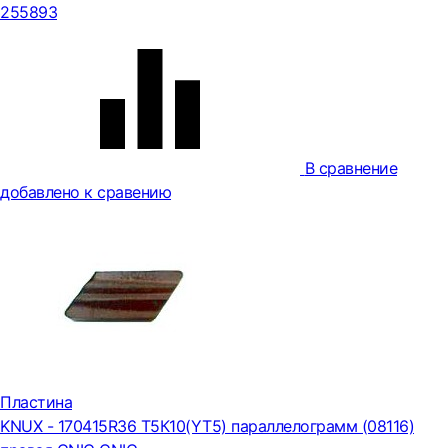
255893
В сравнение
добавлено к сравению
Пластина
KNUX - 170415R36 Т5К10(YT5) параллелограмм (08116)