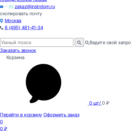
zakaz@instrdom.ru
скопировать почту
Москва
8 (495) 481-41-34
Ведите свой запро
Заказать звонок
Корзина
0
шт/
0
₽
Перейти в корзину
Оформить заказ
0
0
₽