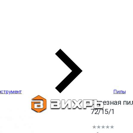
нструмент
Пилы
Отрезная пи
72/15/1