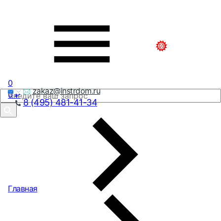
0
zakaz@instrdom.ru
0
₽
8 (495) 481-41-34
Главная