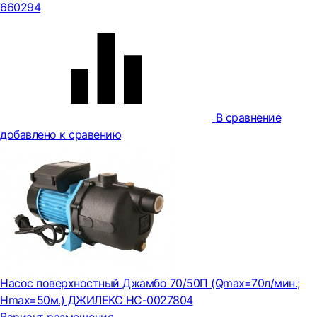
660294
В сравнение
добавлено к сравению
Насос поверхностный Джамбо 70/50П (Qmax=70л/мин.;
Нmax=50м.) ДЖИЛЕКС НС-0027804