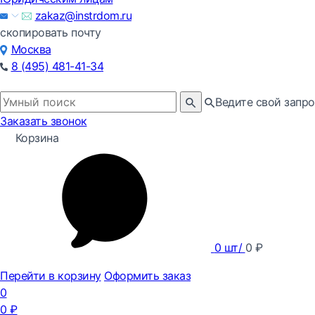
zakaz@instrdom.ru
скопировать почту
Москва
8 (495) 481-41-34
Ведите свой запро
Заказать звонок
Корзина
0
шт/
0
₽
Перейти в корзину
Оформить заказ
0
0
₽