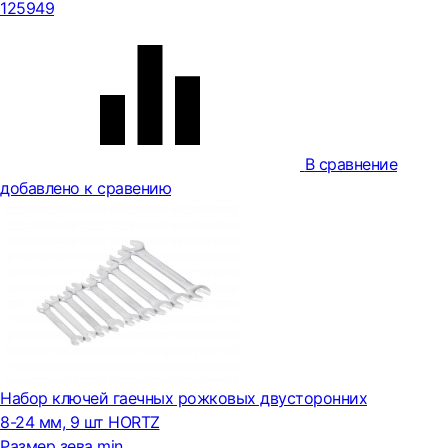
125949
В сравнение
добавлено к сравению
Набор ключей гаечных рожковых двусторонних
8-24 мм, 9 шт HORTZ
Размер зева min