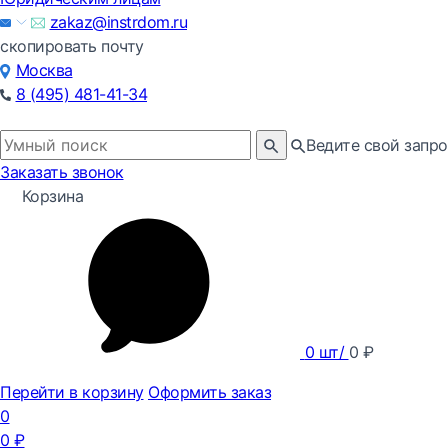
zakaz@instrdom.ru
скопировать почту
Москва
8 (495) 481-41-34
Ведите свой запро
Заказать звонок
Корзина
0
шт/
0
₽
Перейти в корзину
Оформить заказ
0
0
₽