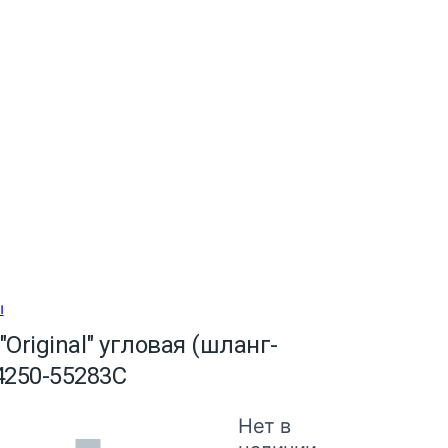
ы
Original" угловая (шланг-
 4250-55283C
Нет в