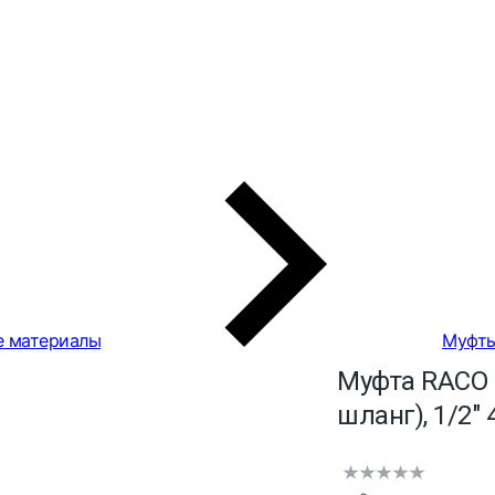
е материалы
Муфт
Муфта RACO "
шланг), 1/2"