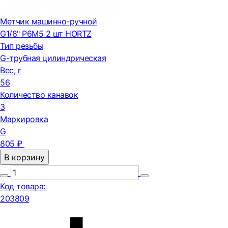
Метчик машинно-ручной
G1/8" Р6М5 2 шт HORTZ
Тип резьбы
G-трубная цилиндрическая
Вес, г
56
Количество канавок
3
Маркировка
G
805 ₽
В корзину
Код товара:
203809