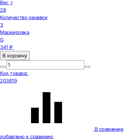
Вес, г
28
Количество канавок
3
Маркировка
G
341 ₽
В корзину
Код товара:
203819
В сравнение
добавлено к сравению