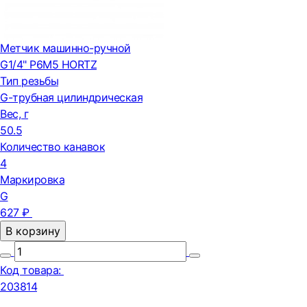
Метчик машинно-ручной
G1/4" Р6М5 HORTZ
Тип резьбы
G-трубная цилиндрическая
Вес, г
50.5
Количество канавок
4
Маркировка
G
627 ₽
В корзину
Код товара:
203814