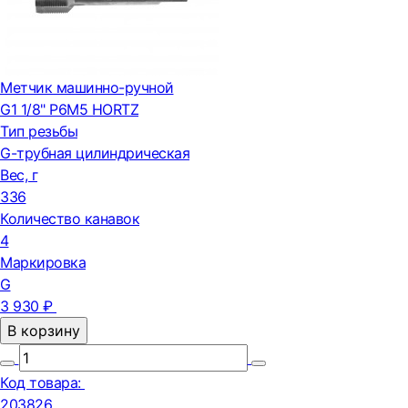
Метчик машинно-ручной
G1 1/8" Р6М5 HORTZ
Тип резьбы
G-трубная цилиндрическая
Вес, г
336
Количество канавок
4
Маркировка
G
3 930 ₽
В корзину
Код товара:
203826