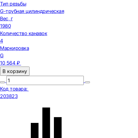
Тип резьбы
G-трубная цилиндрическая
Вес, г
1980
Количество канавок
4
Маркировка
G
10 564 ₽
В корзину
Код товара:
203823