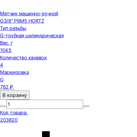
Метчик машинно-ручной
G3/8" Р6М5 HORTZ
Тип резьбы
G-трубная цилиндрическая
Вес, г
104.5
Количество канавок
4
Маркировка
G
762 ₽
В корзину
Код товара:
203820