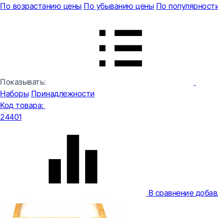
По возрастанию цены
По убыванию цены
По популярност
Показывать:
Наборы
Принадлежности
Код товара:
24401
В сравнение
добав