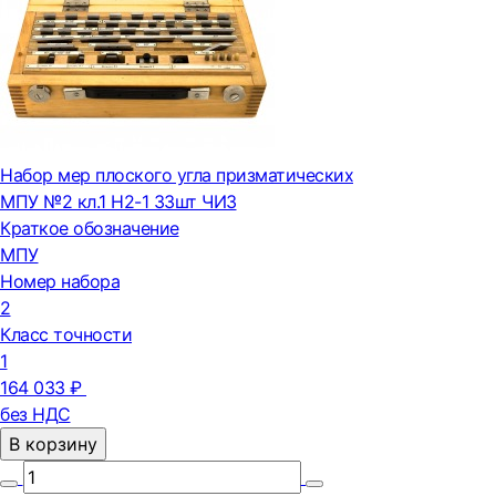
Набор мер плоского угла призматических
МПУ №2 кл.1 Н2-1 33шт ЧИЗ
Краткое обозначение
МПУ
Номер набора
2
Класс точности
1
164 033 ₽
без НДС
В корзину