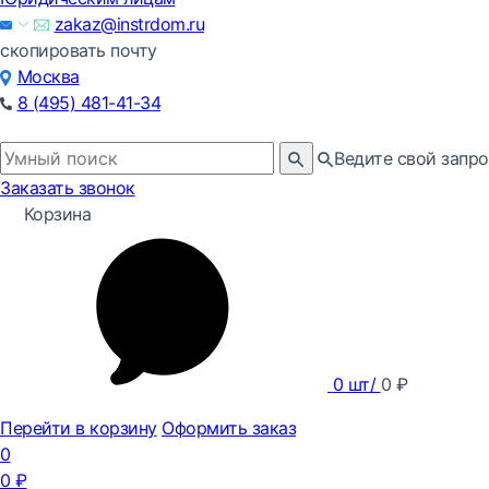
zakaz@instrdom.ru
скопировать почту
Москва
8 (495) 481-41-34
Ведите свой запро
Заказать звонок
Корзина
0
шт/
0
₽
Перейти в корзину
Оформить заказ
0
0
₽