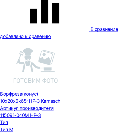
В сравнение
добавлено к сравению
Борфреза(конус)
10x20x6x65; HP-3 Karnasch
Артикул производителя
115091-040M HP-3
Тип
Тип М