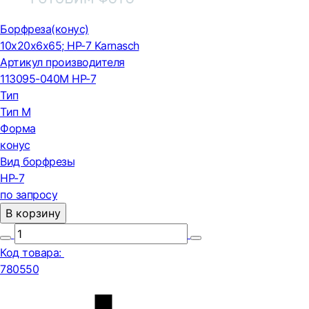
Борфреза(конус)
10x20x6x65; HP-7 Karnasch
Артикул производителя
113095-040М HP-7
Тип
Тип М
Форма
конус
Вид борфрезы
HP-7
по запросу
В корзину
Код товара:
780550