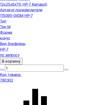
12x25x6x70; HP-7 Karnasch
Артикул производителя
115095-045M HP-7
Тип
Тип М
Форма
конус
Вид борфрезы
HP-7
по запросу
В корзину
Код товара:
780302