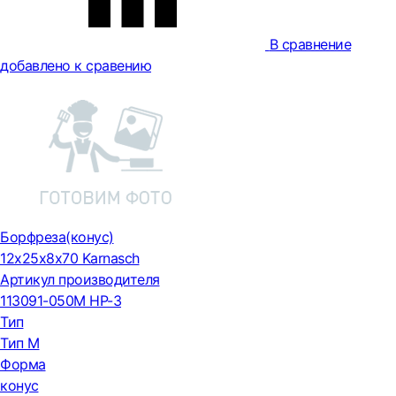
В сравнение
добавлено к сравению
Борфреза(конус)
12х25х8х70 Karnasch
Артикул производителя
113091-050М HP-3
Тип
Тип М
Форма
конус