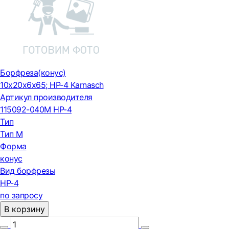
Борфреза(конус)
10x20x6x65; HP-4 Karnasch
Артикул производителя
115092-040M HP-4
Тип
Тип М
Форма
конус
Вид борфрезы
HP-4
по запросу
В корзину