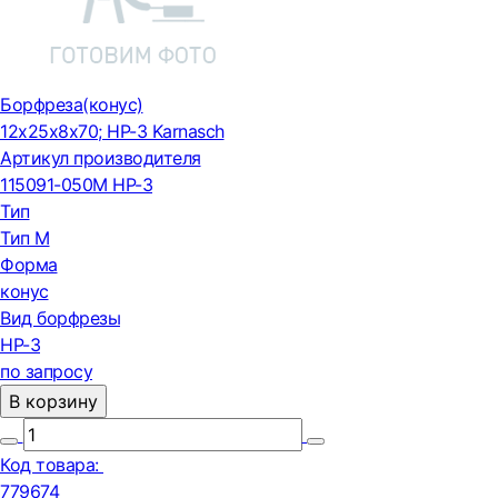
Борфреза(конус)
12x25x8x70; HP-3 Karnasch
Артикул производителя
115091-050M HP-3
Тип
Тип М
Форма
конус
Вид борфрезы
HP-3
по запросу
В корзину
Код товара:
779674