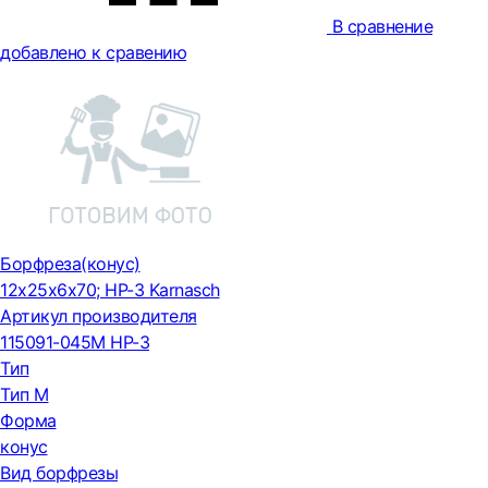
В сравнение
добавлено к сравению
Борфреза(конус)
12x25x6x70; HP-3 Karnasch
Артикул производителя
115091-045M HP-3
Тип
Тип М
Форма
конус
Вид борфрезы