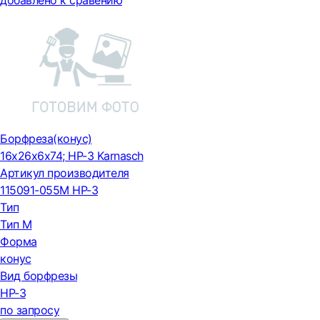
добавлено к сравению
Борфреза(конус)
16x26x6x74; HP-3 Karnasch
Артикул производителя
115091-055M HP-3
Тип
Тип М
Форма
конус
Вид борфрезы
HP-3
по запросу