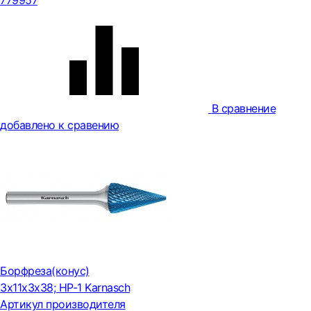
779957
В сравнение
добавлено к сравению
Борфреза(конус)
3x11x3x38; HP-1 Karnasch
Артикул производителя