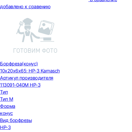
добавлено к сравению
Борфреза(конус)
10x20x6x65; HP-3 Karnasch
Артикул производителя
113091-040М HP-3
Тип
Тип М
Форма
конус
Вид борфрезы
HP-3