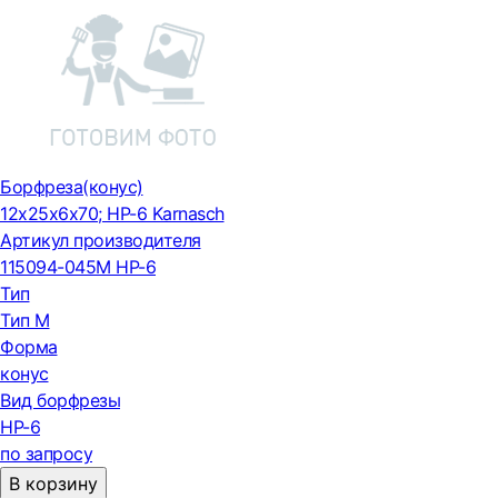
Борфреза(конус)
12x25x6x70; HP-6 Karnasch
Артикул производителя
115094-045M HP-6
Тип
Тип М
Форма
конус
Вид борфрезы
HP-6
по запросу
В корзину