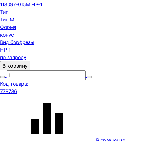
113097-015М HP-1
Тип
Тип М
Форма
конус
Вид борфрезы
HP-1
по запросу
В корзину
Код товара:
779736
В сравнение