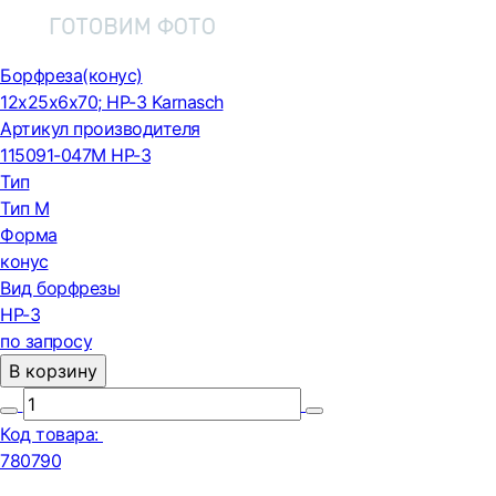
Борфреза(конус)
12x25x6x70; HP-3 Karnasch
Артикул производителя
115091-047M HP-3
Тип
Тип М
Форма
конус
Вид борфрезы
HP-3
по запросу
В корзину
Код товара:
780790