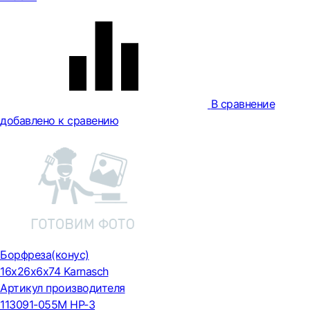
В сравнение
добавлено к сравению
Борфреза(конус)
16х26х6х74 Karnasch
Артикул производителя
113091-055М HP-3