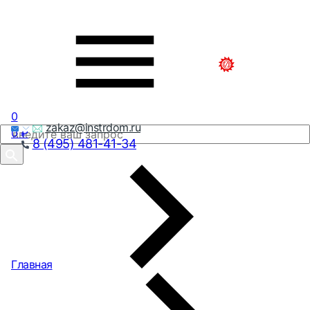
0
zakaz@instrdom.ru
0
₽
8 (495) 481-41-34
Главная