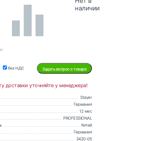
Нет в
наличии
ие
без НДС
Задать вопрос о товаре
ту доставки уточняйте у менеджера!
Stayer
Германия
12 мес
PROFESSIONAL
ь
Китай
Германия
3420-05