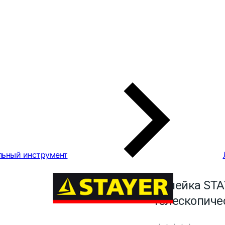
льный инструмент
Линейка STA
телескопичес