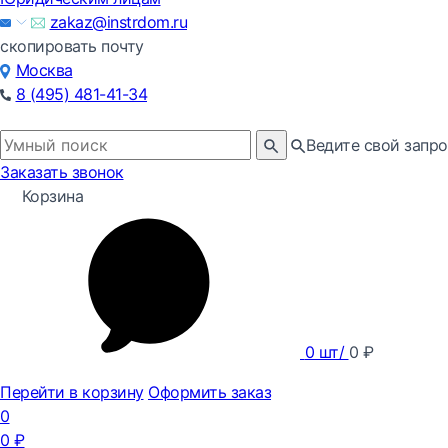
zakaz@instrdom.ru
скопировать почту
Москва
8 (495) 481-41-34
Ведите свой запро
Заказать звонок
Корзина
0
шт/
0
₽
Перейти в корзину
Оформить заказ
0
0
₽