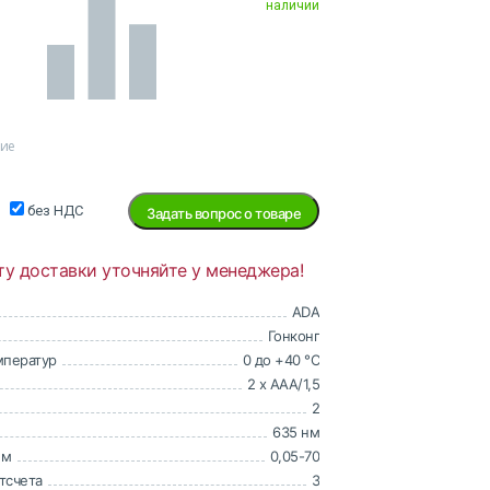
наличии
ние
без НДС
Задать вопрос о товаре
ту доставки уточняйте у менеджера!
ADA
Гонконг
мператур
0 до +40 °С
2 х ААА/1,5
2
635 нм
 м
0,05-70
тсчета
3