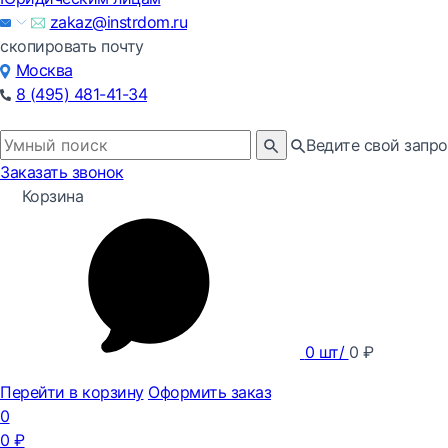
zakaz@instrdom.ru
скопировать почту
Москва
8 (495) 481-41-34
Ведите свой запро
Заказать звонок
Корзина
0
шт/
0
₽
Перейти в корзину
Оформить заказ
0
0
₽