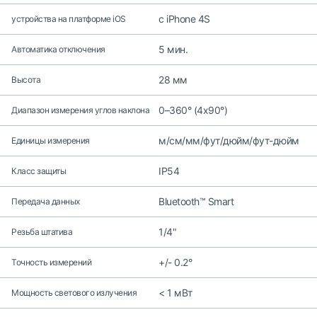
c iPhone 4S
устройства на платформе iOS
5 мин.
Автоматика отключения
28 мм
Высота
0–360° (4x90°)
Диапазон измерения углов наклона
м/см/мм/фут/дюйм/фут-дюйм
Единицы измерения
IP54
Класс защиты
Bluetooth™ Smart
Передача данных
1/4"
Резьба штатива
+/- 0.2°
Точность измерений
< 1 мВт
Мощность светового излучения