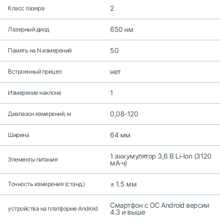
2
Класс лазера
650 нм
Лазерный диод
50
Память на N измерений
нет
Встроенный прицел
1
Измерение наклона
0,08-120
Диапазон измерений, м
64 мм
Ширина
1 аккумулятор 3,6 В Li-Ion (3120
Элементы питания
мА·ч)
± 1.5 мм
Точность измерения (станд.)
Смартфон с ОС Android версии
устройства на платформе Android
4.3 и выше