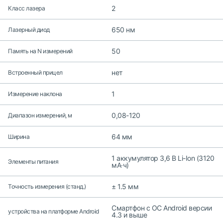
2
Класс лазера
650 нм
Лазерный диод
50
Память на N измерений
нет
Встроенный прицел
1
Измерение наклона
0,08-120
Диапазон измерений, м
64 мм
Ширина
1 аккумулятор 3,6 В Li-Ion (3120
Элементы питания
мА·ч)
± 1.5 мм
Точность измерения (станд.)
Смартфон с ОС Android версии
устройства на платформе Android
4.3 и выше