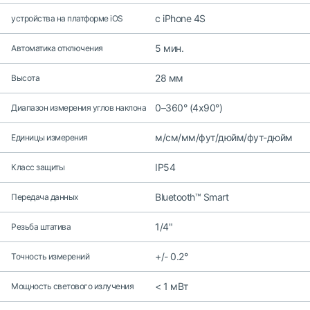
c iPhone 4S
устройства на платформе iOS
5 мин.
Автоматика отключения
28 мм
Высота
0–360° (4x90°)
Диапазон измерения углов наклона
м/см/мм/фут/дюйм/фут-дюйм
Единицы измерения
IP54
Класс защиты
Bluetooth™ Smart
Передача данных
1/4"
Резьба штатива
+/- 0.2°
Точность измерений
< 1 мВт
Мощность светового излучения