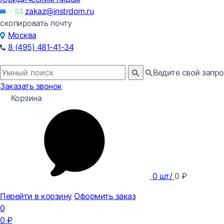
zakaz@instrdom.ru
скопировать почту
Москва
8 (495) 481-41-34
Ведите свой запро
Заказать звонок
Корзина
0
шт/
0
₽
Перейти в корзину
Оформить заказ
0
0
₽