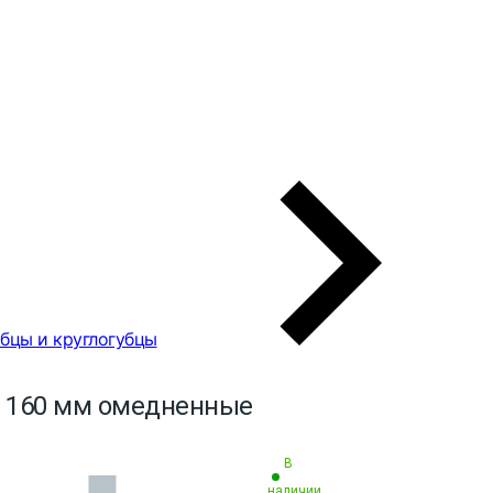
бцы и круглогубцы
 160 мм омедненные
В
наличии