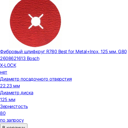
Фибровый шлифкруг R780 Best for Metal+Inox, 125 мм, G80
2608621613 Bosch
X-LOCK
нет
Диаметр посадочного отверстия
22.23 мм
Диаметр диска
125 мм
Зернистость
80
по запросу
В корзину