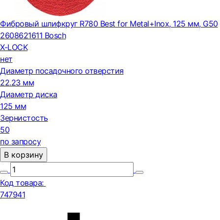
Фибровый шлифкруг R780 Best for Metal+Inox, 125 мм, G50
2608621611 Bosch
X-LOCK
нет
Диаметр посадочного отверстия
22.23 мм
Диаметр диска
125 мм
Зернистость
50
по запросу
В корзину
Код товара:
747941