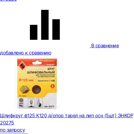
В сравнение
добавлено к сравению
Шлифкруг ф125 К120 д/опор тарел на лип осн (5шт) ЭНКОР
20275
по запросу