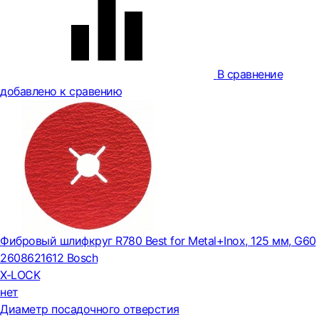
В сравнение
добавлено к сравению
Фибровый шлифкруг R780 Best for Metal+Inox, 125 мм, G60
2608621612 Bosch
X-LOCK
нет
Диаметр посадочного отверстия