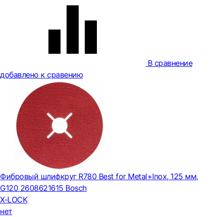
В сравнение
добавлено к сравению
Фибровый шлифкруг R780 Best for Metal+Inox, 125 мм,
G120 2608621615 Bosch
X-LOCK
нет