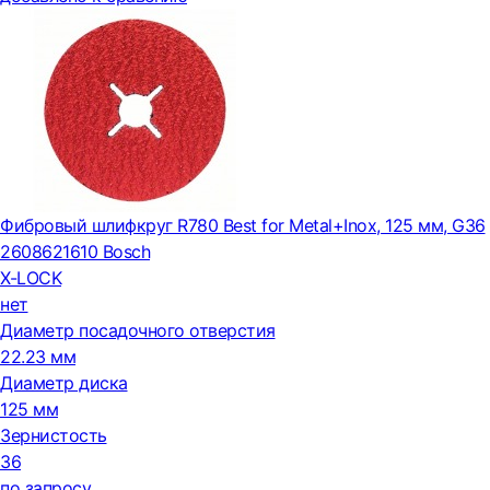
Фибровый шлифкруг R780 Best for Metal+Inox, 125 мм, G36
2608621610 Bosch
X-LOCK
нет
Диаметр посадочного отверстия
22.23 мм
Диаметр диска
125 мм
Зернистость
36
по запросу