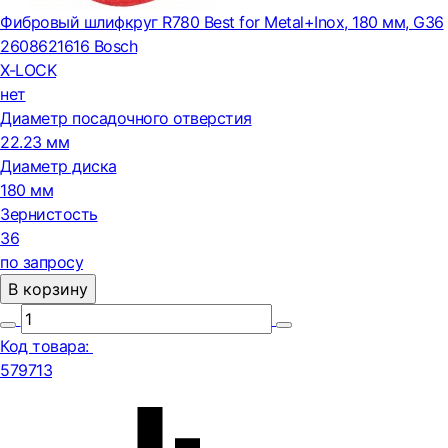
Фибровый шлифкруг R780 Best for Metal+Inox, 180 мм, G36
2608621616 Bosch
X-LOCK
нет
Диаметр посадочного отверстия
22.23 мм
Диаметр диска
180 мм
Зернистость
36
по запросу
В корзину
Код товара:
579713