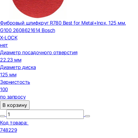
Фибровый шлифкруг R780 Best for Metal+Inox, 125 мм,
G100 2608621614 Bosch
X-LOCK
нет
Диаметр посадочного отверстия
22.23 мм
Диаметр диска
125 мм
Зернистость
100
по запросу
В корзину
Код товара:
748229