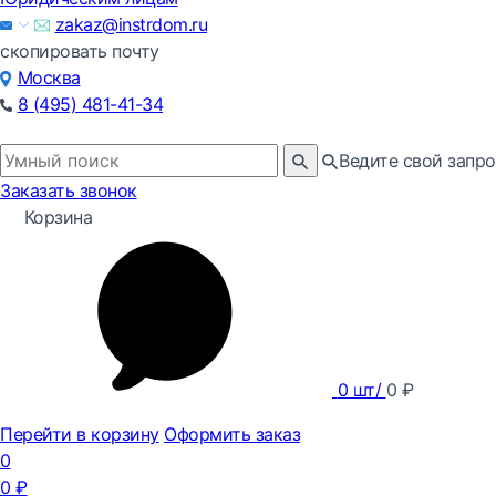
zakaz@instrdom.ru
скопировать почту
Москва
8 (495) 481-41-34
Ведите свой запро
Заказать звонок
Корзина
0
шт/
0
₽
Перейти в корзину
Оформить заказ
0
0
₽