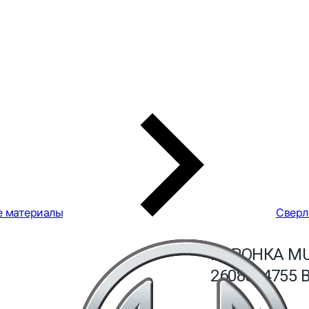
е материалы
Сверл
КОРОНКА MU
2608584755 