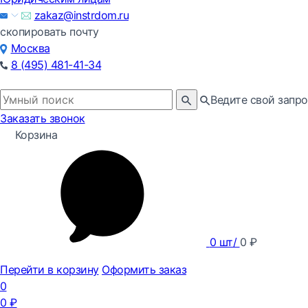
zakaz@instrdom.ru
скопировать почту
Москва
8 (495) 481-41-34
Ведите свой запро
Заказать звонок
Корзина
0
шт/
0
₽
Перейти в корзину
Оформить заказ
0
0
₽