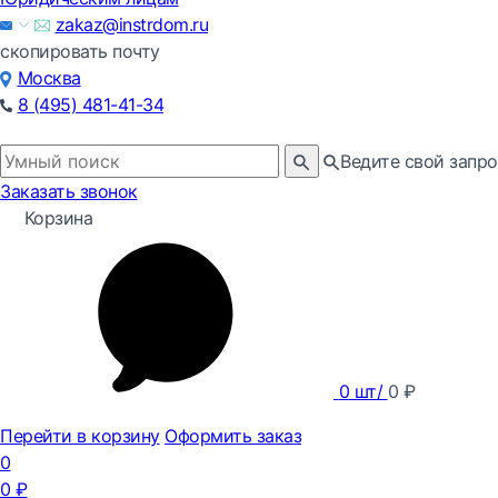
zakaz@instrdom.ru
скопировать почту
Москва
8 (495) 481-41-34
Ведите свой запро
Заказать звонок
Корзина
0
шт/
0
₽
Перейти в корзину
Оформить заказ
0
0
₽