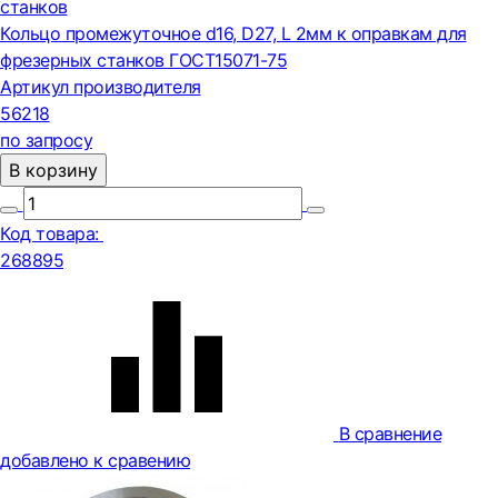
станков
Кольцо промежуточное d16, D27, L 2мм к оправкам для
фрезерных станков ГОСТ15071-75
Артикул производителя
56218
по запросу
В корзину
Код товара:
268895
В сравнение
добавлено к сравению