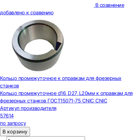
В сравнение
добавлено к сравению
Кольцо промежуточное к оправкам для фрезерных
станков
Кольцо промежуточное d16, D27, L20мм к оправкам для
фрезерных станков ГОСТ15071-75 CNIC CNIC
Артикул производителя
57614
по запросу
В корзину