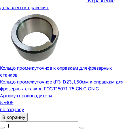
В сравнение
добавлено к сравению
Кольцо промежуточное к оправкам для фрезерных
станков
Кольцо промежуточное d13, D23, L50мм к оправкам для
фрезерных станков ГОСТ15071-75 CNIC CNIC
Артикул производителя
57606
по запросу
В корзину