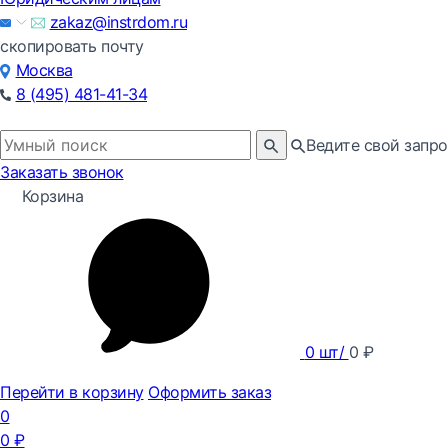
zakaz@instrdom.ru
скопировать почту
Москва
8 (495) 481-41-34
Ведите свой запро
Заказать звонок
Корзина
0
шт/
0
₽
Перейти в корзину
Оформить заказ
0
0
₽