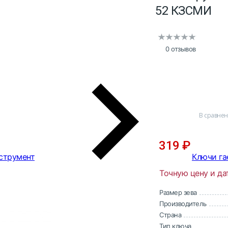
52 КЗСМИ
0 отзывов
В сравне
319
₽
струмент
Ключи га
Точную цену и да
Размер зева
Производитель
Страна
Тип ключа