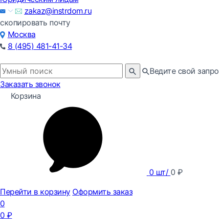
zakaz@instrdom.ru
скопировать почту
Москва
8 (495) 481-41-34
Ведите свой запро
Заказать звонок
Корзина
0
шт/
0
₽
Перейти в корзину
Оформить заказ
0
0
₽