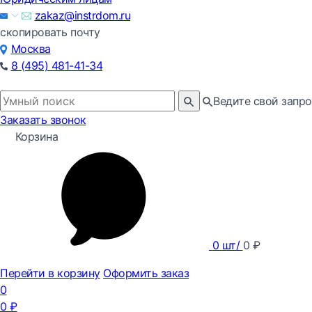
zakaz@instrdom.ru
скопировать почту
Москва
8 (495) 481-41-34
Ведите свой запро
Заказать звонок
Корзина
0
шт/
0
₽
Перейти в корзину
Оформить заказ
0
0
₽