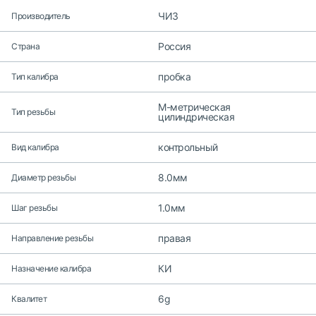
ЧИЗ
Производитель
Россия
Страна
пробка
Тип калибра
M-метрическая
Тип резьбы
цилиндрическая
контрольный
Вид калибра
8.0мм
Диаметр резьбы
1.0мм
Шаг резьбы
правая
Направление резьбы
КИ
Назначение калибра
6g
Квалитет