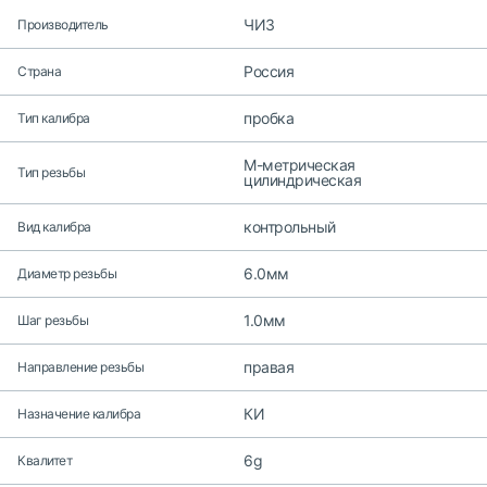
ЧИЗ
Производитель
Россия
Страна
пробка
Тип калибра
M-метрическая
Тип резьбы
цилиндрическая
контрольный
Вид калибра
6.0мм
Диаметр резьбы
1.0мм
Шаг резьбы
правая
Направление резьбы
КИ
Назначение калибра
6g
Квалитет