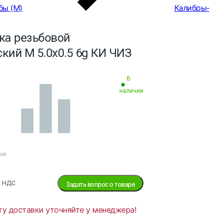
бы (М)
Калибры-
ка резьбовой
кий M 5.0х0.5 6g КИ ЧИЗ
В
наличии
ние
з НДС
Задать вопрос о товаре
ту доставки уточняйте у менеджера!