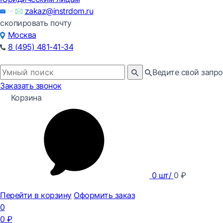
zakaz@instrdom.ru
скопировать почту
Москва
8 (495) 481-41-34
Ведите свой запро
Заказать звонок
Корзина
0
шт/
0
₽
Перейти в корзину
Оформить заказ
0
0
₽