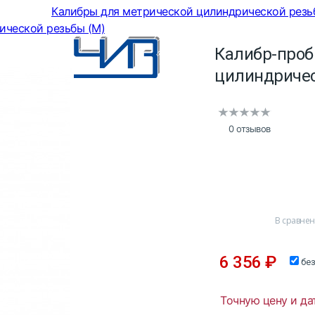
Калибры для метрической цилиндрической резь
ической резьбы (М)
Калибр-проб
цилиндричес
0 отзывов
В сравне
6 356
₽
бе
Точную цену и да