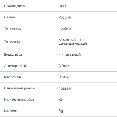
ЧИЗ
Производитель
Россия
Страна
пробка
Тип калибра
M-метрическая
Тип резьбы
цилиндрическая
контрольный
Вид калибра
3.0мм
Диаметр резьбы
0.5мм
Шаг резьбы
правая
Направление резьбы
КИ
Назначение калибра
6g
Квалитет