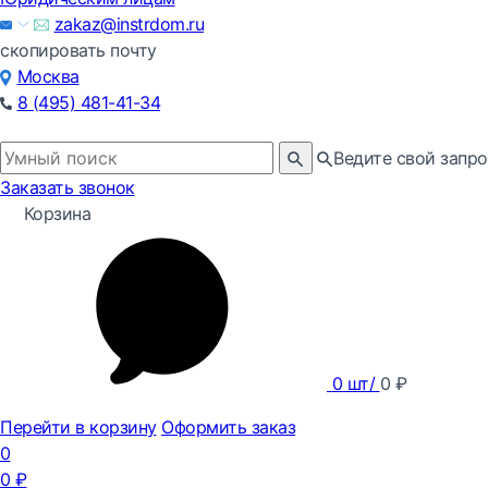
zakaz@instrdom.ru
скопировать почту
Москва
8 (495) 481-41-34
Ведите свой запро
Заказать звонок
Корзина
0
шт/
0
₽
Перейти в корзину
Оформить заказ
0
0
₽