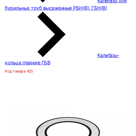
Калибры для
бурильных труб высаженные РБН(В), ГБН(В)
Калибры-
кольца гладкие ГБВ
Код товара:
425