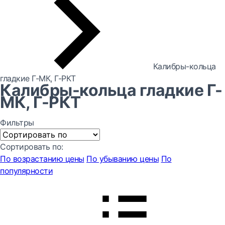
Калибры-кольца
гладкие Г-МК, Г-РКТ
Калибры-кольца гладкие Г-
МК, Г-РКТ
Фильтры
Сортировать по:
По возрастанию цены
По убыванию цены
По
популярности