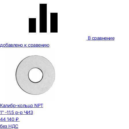
В сравнение
добавлено к сравению
Калибр-кольцо NPT
1" -11.5 р-р ЧИЗ
44 140 ₽
без НДС