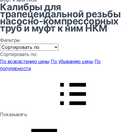
муфт к ним НКМ
Калибры для
трапецеидальной резьбы
насосно-компрессорных
труб и муфт к ним НКМ
Фильтры
Сортировать по:
По возрастанию цены
По убыванию цены
По
популярности
Показывать: